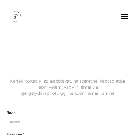
Kérlek, töltsd ki az alábbiakat, ha szeretnél kapcsolatba
lépni velem, vagy írj emailt a
gergelydoraphoto@gmail.com email címre!
Név *
Email cím *