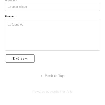
Üzenet *
Elküldöm
↑
Back to Top
Powered by
Adobe Portfolio